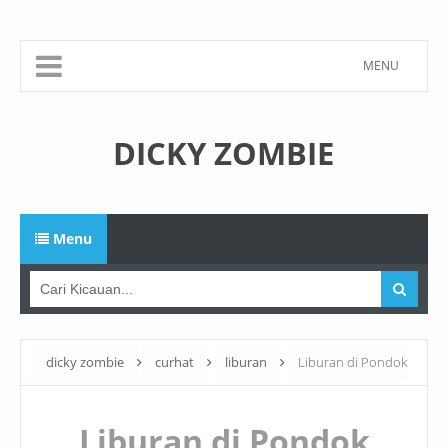
MENU
DICKY ZOMBIE
Menu
dicky zombie
curhat
liburan
Liburan di Pondok
Pemuda (foto-foto)
Liburan di Pondok