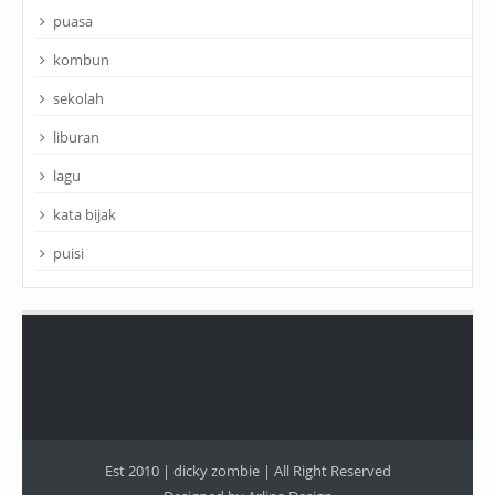
puasa
kombun
sekolah
liburan
lagu
kata bijak
puisi
Est 2010 |
dicky zombie
| All Right Reserved