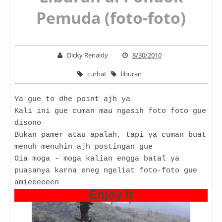
Pemuda (foto-foto)
Dicky Renaldy
8/30/2010
curhat
liburan
Ya gue to dhe point ajh ya
Kali ini gue cuman mau ngasih foto foto gue
disono
Bukan pamer atau apalah, tapi ya cuman buat
menuh menuhin ajh postingan gue
Oia moga - moga kalian engga batal ya
puasanya karna eneg ngeliat foto-foto gue
amieeeeeen
Enjoy it