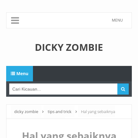
MENU
DICKY ZOMBIE
Menu
dicky zombie
tips and trick
Hal yang sebaiknya
dilakukan atau tidak saat putus
Hal yang sebaiknya