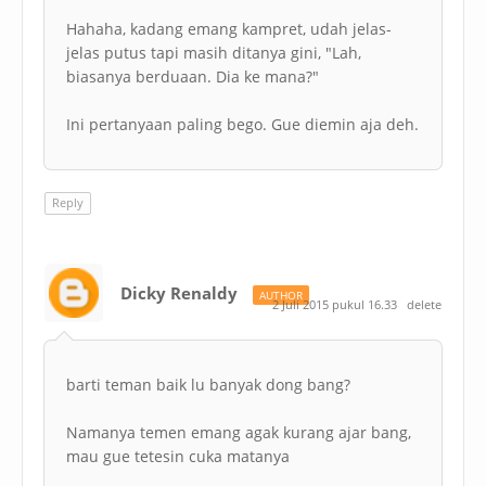
Hahaha, kadang emang kampret, udah jelas-
jelas putus tapi masih ditanya gini, "Lah,
biasanya berduaan. Dia ke mana?"
Ini pertanyaan paling bego. Gue diemin aja deh.
Reply
Dicky Renaldy
AUTHOR
2 Juli 2015 pukul 16.33
delete
barti teman baik lu banyak dong bang?
Namanya temen emang agak kurang ajar bang,
mau gue tetesin cuka matanya