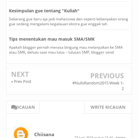
Kesimpulan gue tentang "Kuliah"
Sekarang gue baru aja jadi mahasiswa dan seperti kebanyakan orang
gue sedang mengalami kegalauan ekstra gue enggak tah
Tips menentukan mau masuk SMA/SMK
Apakah blogger pernah merasa bingung mau melanjutkan ke SMA
atau SMK, dahulu saat mau lulus – lulusan SMP, blogger send
NEXT
PREVIOUS
« Prev Post
#NulisRandom2015 Week 1-
2
8 KICAUAN
WRITE KICAUAN
Chiisana
27 Juni 2015 pukul 13.44
delete