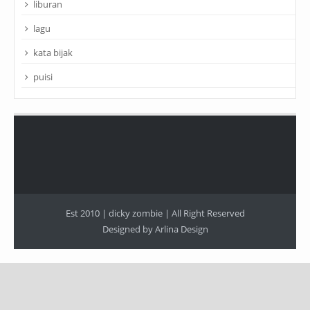
liburan
lagu
kata bijak
puisi
Est 2010 |
dicky zombie
| All Right Reserved
Designed by
Arlina Design