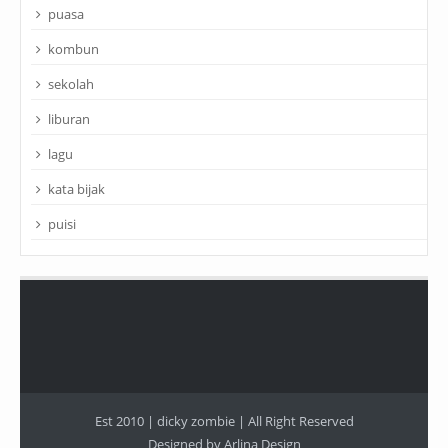
puasa
kombun
sekolah
liburan
lagu
kata bijak
puisi
Est 2010 |
dicky zombie
| All Right Reserved
Designed by
Arlina Design