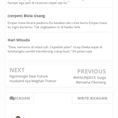
hampir tiga jam di restoran cepat saji ini. "
(cerpen) Biola Usang
Empat mata bicara padamu Ku katakan aku cinta kamu Empat mata
ku ingin bertemu Tuk ungkapkan isi di hatiku Sele
Hari Wisuda
"Dew, namamu di sebut tuh. Cepatlah jalan" Ucap Dwika tepat di
belakangku sambil mendorong cukup kuat. "Ah pelan saja
NEXT
PREVIOUS
Ngomongin Dear Future
#KKNUNJ2015: Surga
Husband nya Meghan Trainor
Bernama Cikoneng
2 KICAUAN
WRITE KICAUAN